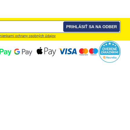
Ovl
prv
výp
PRIHLÁSIŤ SA NA ODBER
ienkami ochrany osobných údajov