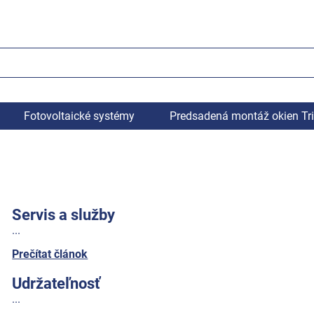
Fotovoltaické systémy
Predsadená montáž okien Tr
Servis a služby
...
Prečítat článok
Udržateľnosť
...