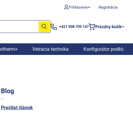
Prihlásenie
Registrácia
Prázdny košík
+421 908 709 147
Nákupný
košík
iotherm+
Vetracia technika
Konfigurátor podkladov
Blog
...
Prečítat článok