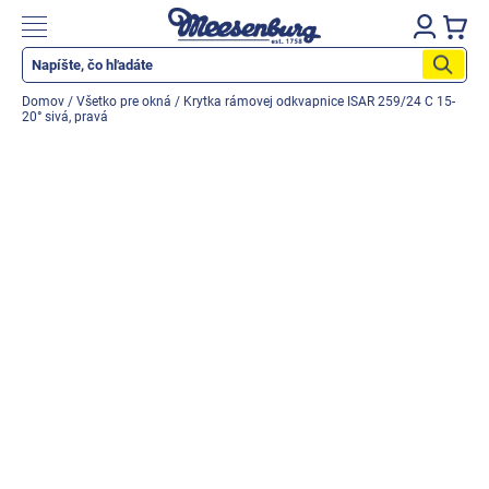
Prejsť
na
Nákupn
obsah
košík
Katalog produktů
Domov
/
Všetko pre okná
/
Krytka rámovej odkvapnice ISAR 259/24 C 15-
20° sivá, pravá
Okenné parapety
Všetko pre okná
Všetko pre dvere
Montážne materiály
Náradie a nástroje
Elektrické + AKU náradie
Zabezpečenie
Dom, byt, záhrada
Cyklistika/moto