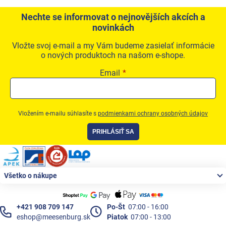
Nechte se informovat o nejnovějších akcích a
novinkách
Vložte svoj e-mail a my Vám budeme zasielať informácie
o nových produktoch na našom e-shope.
Email
Vložením e-mailu súhlasíte s
podmienkami ochrany osobných údajov
PRIHLÁSIŤ SA
Zápätie
Všetko o nákupe
+421 908 709 147
Po-Št
07:00 - 16:00
eshop@meesenburg.sk
Piatok
07:00 - 13:00