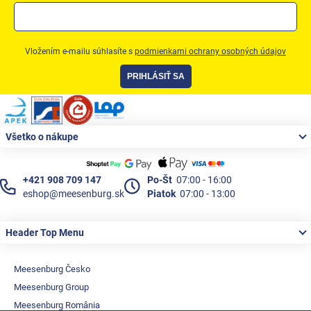
Vložením e-mailu súhlasíte s
podmienkami ochrany osobných údajov
PRIHLÁSIŤ SA
Zápätie
Všetko o nákupe
+421 908 709 147
Po-Št
07:00 - 16:00
eshop@meesenburg.sk
Piatok
07:00 - 13:00
Header Top Menu
Meesenburg Česko
Meesenburg Group
Meesenburg România