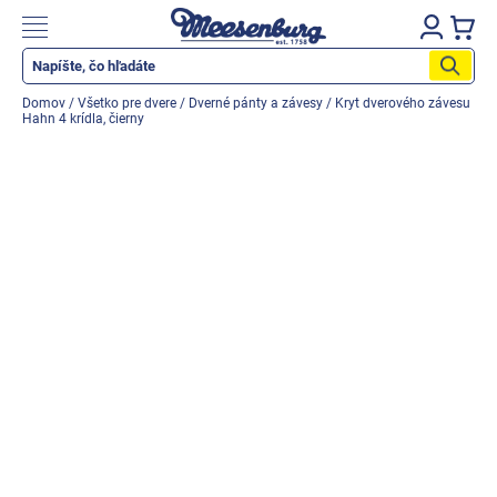
Prejsť
na
Nákupn
obsah
košík
Katalog produktů
Domov
/
Všetko pre dvere
/
Dverné pánty a závesy
/
Kryt dverového závesu
Hahn 4 krídla, čierny
Okenné parapety
Všetko pre okná
Všetko pre dvere
Montážne materiály
Náradie a nástroje
Elektrické + AKU náradie
Zabezpečenie
Dom, byt, záhrada
Cyklistika/moto