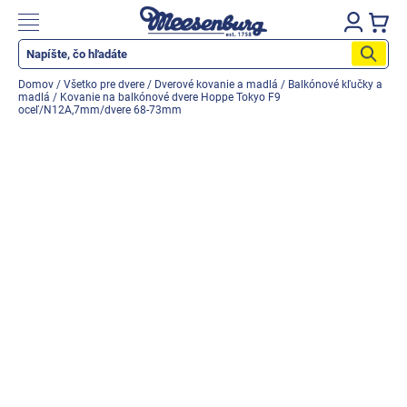
Prejsť
na
Nákupn
obsah
košík
Katalog produktů
Domov
/
Všetko pre dvere
/
Dverové kovanie a madlá
/
Balkónové kľučky a
madlá
/
Kovanie na balkónové dvere Hoppe Tokyo F9
Okenné parapety
oceľ/N12A,7mm/dvere 68-73mm
Všetko pre okná
Všetko pre dvere
Montážne materiály
Náradie a nástroje
Elektrické + AKU náradie
Zabezpečenie
Dom, byt, záhrada
Cyklistika/moto