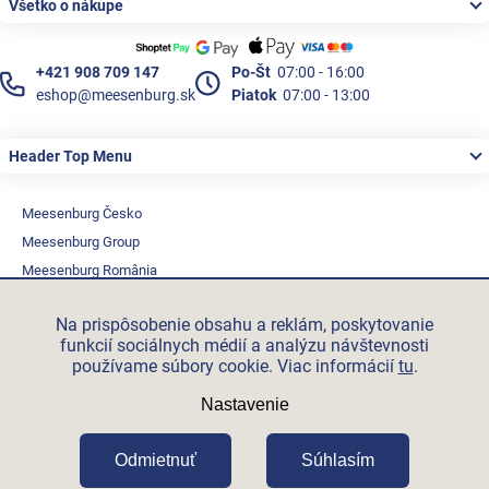
Všetko o nákupe
+421 908 709 147
Po-Št
07:00 - 16:00
eshop@meesenburg.sk
Piatok
07:00 - 13:00
Header Top Menu
Meesenburg Česko
Meesenburg Group
Meesenburg România
Vetraciatechnika.sk
Na prispôsobenie obsahu a reklám, poskytovanie
Triotherm.cz
funkcií sociálnych médií a analýzu návštevnosti
Stroxx.cz
používame súbory cookie. Viac informácií
tu
.
Hochzwei.me
Nastavenie
Ihre-fertigung.de
Certifikovaní partneři
Odmietnuť
Súhlasím