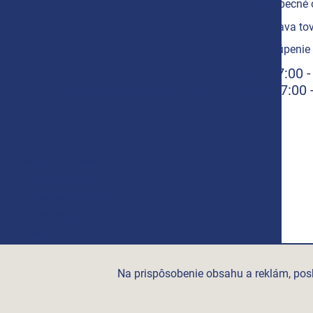
Včeobecné 
Doprava tov
Odstúpenie 
+421 908 709 147
07:00 -
Po-Št
eshop@meesenburg.sk
07:00 
Piatok
Meesenburg Česko
Meesenburg Group
Meesenburg România
Vetraciatechnika.sk
Triotherm.cz
Stroxx.cz
Hochzwei.me
Na prispôsobenie obsahu a reklám, posk
Ihre-fertigung.de
Certifikovaní partneři