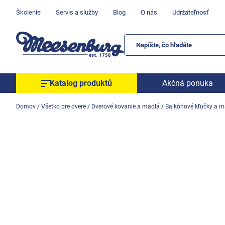
Prejsť
Školenie
Servis a služby
Blog
O nás
Udržateľnosť
na
obsah
Katalog produktů
Akčná ponuka
Okenné parapety
Domov
/
Všetko pre dvere
/
Dverové kovanie a madlá
/
Balkónové kľučky a m
Všetko pre okná
Všetko pre dvere
Montážne materiály
Náradie a nástroje
Elektrické + AKU náradie
Zabezpečenie
Dom, byt, záhrada