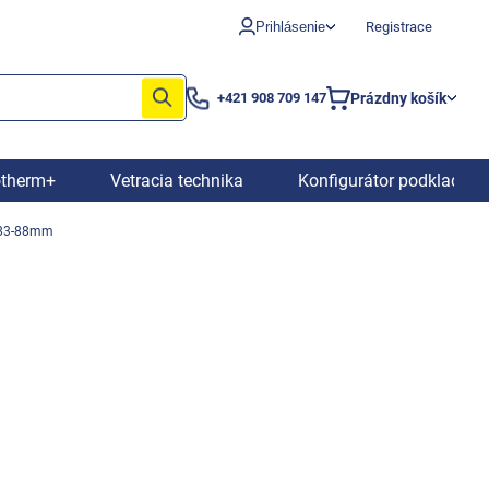
Prihlásenie
Registrace
Prázdny košík
+421 908 709 147
Nákupný
košík
otherm+
Vetracia technika
Konfigurátor podkladový
e 83-88mm