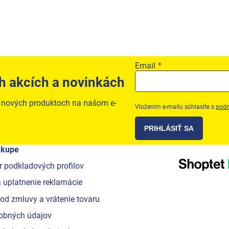
Email
h akcích a novinkách
o nových produktoch na našom e-
Vložením e-mailu súhlasíte s
podm
PRIHLÁSIŤ SA
ákupe
r podkladových profilov
 uplatnenie reklamácie
od zmluvy a vrátenie tovaru
obných údajov