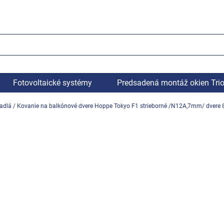
Fotovoltaické systémy
Predsadená montáž okien Tri
adlá
/
Kovanie na balkónové dvere Hoppe Tokyo F1 strieborné /N12A,7mm/ dver