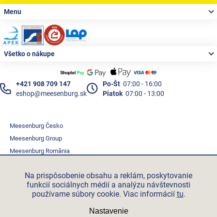
Zápätie
Menu
Všetko o nákupe
+421 908 709 147
Po-Št
07:00 - 16:00
eshop@meesenburg.sk
Piatok
07:00 - 13:00
Meesenburg Česko
Meesenburg Group
Meesenburg România
Vetraciatechnika.sk
Na prispôsobenie obsahu a reklám, poskytovanie
Triotherm.cz
funkcií sociálnych médií a analýzu návštevnosti
Stroxx.cz
používame súbory cookie. Viac informácií
tu
.
Hochzwei.me
Nastavenie
Ihre-fertigung.de