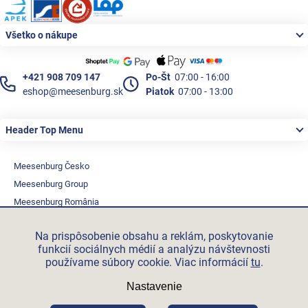
Všetko o nákupe
+421 908 709 147
Po-Št
07:00 - 16:00
eshop@meesenburg.sk
Piatok
07:00 - 13:00
Header Top Menu
Meesenburg Česko
Meesenburg Group
Meesenburg România
Vetraciatechnika.sk
Na prispôsobenie obsahu a reklám, poskytovanie
Triotherm.cz
funkcií sociálnych médií a analýzu návštevnosti
Stroxx.cz
používame súbory cookie. Viac informácií
tu
.
Hochzwei.me
Nastavenie
Ihre-fertigung.de
Certifikovaní partneři