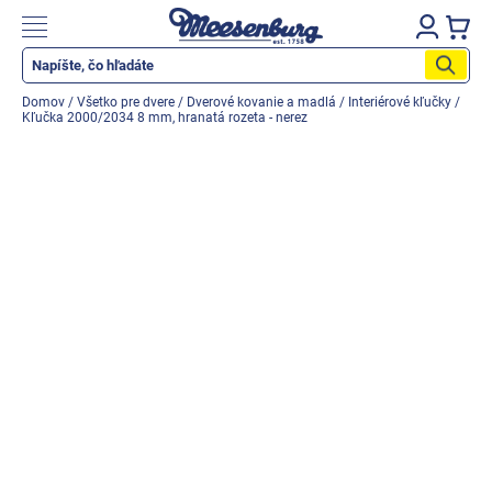
Prejsť
na
Nákupn
obsah
košík
Katalog produktů
Domov
/
Všetko pre dvere
/
Dverové kovanie a madlá
/
Interiérové kľučky
/
Kľučka 2000/2034 8 mm, hranatá rozeta - nerez
Okenné parapety
Všetko pre okná
Všetko pre dvere
Montážne materiály
Náradie a nástroje
Elektrické + AKU náradie
Zabezpečenie
Dom, byt, záhrada
Cyklistika/moto