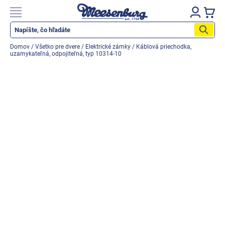
Prejsť
na
Nákupn
obsah
košík
Katalog produktů
Domov
/
Všetko pre dvere
/
Elektrické zámky
/
Káblová priechodka,
uzamykateľná, odpojiteľná, typ 10314-10
Okenné parapety
Všetko pre okná
Všetko pre dvere
Montážne materiály
Náradie a nástroje
Elektrické + AKU náradie
Zabezpečenie
Dom, byt, záhrada
Cyklistika/moto