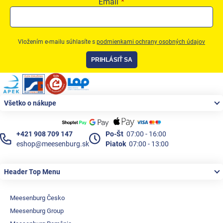
Email
Vložením e-mailu súhlasíte s
podmienkami ochrany osobných údajov
PRIHLÁSIŤ SA
Zápätie
Všetko o nákupe
+421 908 709 147
Po-Št
07:00 - 16:00
eshop@meesenburg.sk
Piatok
07:00 - 13:00
Header Top Menu
Meesenburg Česko
Meesenburg Group