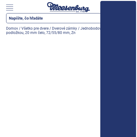
Prejsť
na
Nákupn
obsah
košík
Katalóg produktov
Domov
/
Všetko pre dvere
/
Dverové zámky
/
Jednobodový zámok s
podložkou, 20 mm čelo, 72/55/80 mm, Zn
Okenné parapety
Všetko pre okná
Všetko pre dvere
Montážne materiály
Náradie a nástroje
Elektrické + AKU náradie
Zabezpečenie
Dom, byt, záhrada
Cyklistika/moto