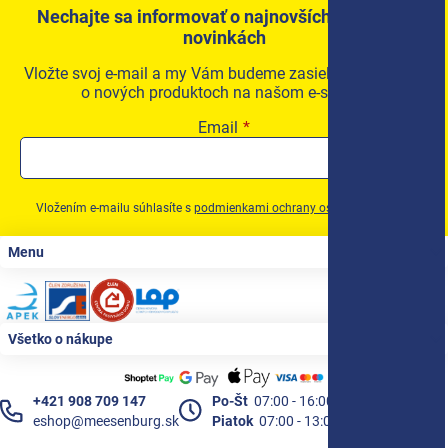
Nechajte sa informovať o najnovších akciách a
novinkách
Vložte svoj e-mail a my Vám budeme zasielať informácie
o nových produktoch na našom e-shope.
Email
Vložením e-mailu súhlasíte s
podmienkami ochrany osobných údajov
Zápätie
Menu
Všetko o nákupe
+421 908 709 147
Po-Št
07:00 - 16:00
eshop@meesenburg.sk
Piatok
07:00 - 13:00