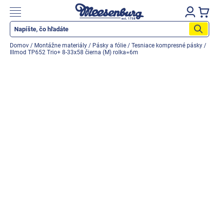
Prejsť
na
Nákupn
obsah
košík
Katalóg produktov
Domov
/
Montážne materiály
/
Pásky a fólie
/
Tesniace kompresné pásky
/
Illmod TP652 Trio+ 8-33x58 čierna (M) rolka=6m
Okenné parapety
Všetko pre okná
Všetko pre dvere
Montážne materiály
Náradie a nástroje
Elektrické + AKU náradie
Zabezpečenie
Dom, byt, záhrada
Cyklistika/moto