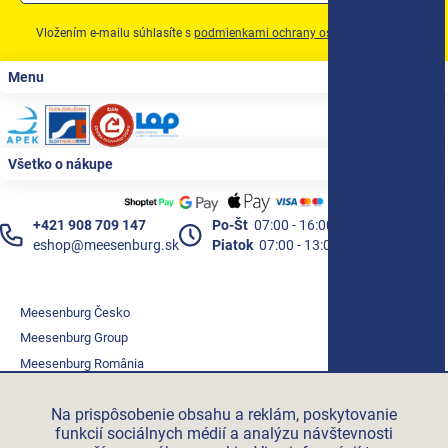
Vložením e-mailu súhlasíte s
podmienkami ochrany osobných údajov
Zápätie
Menu
Všetko o nákupe
+421 908 709 147
Po-Št
07:00 - 16:00
eshop@meesenburg.sk
Piatok
07:00 - 13:00
Meesenburg Česko
Meesenburg Group
Meesenburg România
Vetraciatechnika.sk
Na prispôsobenie obsahu a reklám, poskytovanie
Triotherm.cz
funkcií sociálnych médií a analýzu návštevnosti
Stroxx.cz