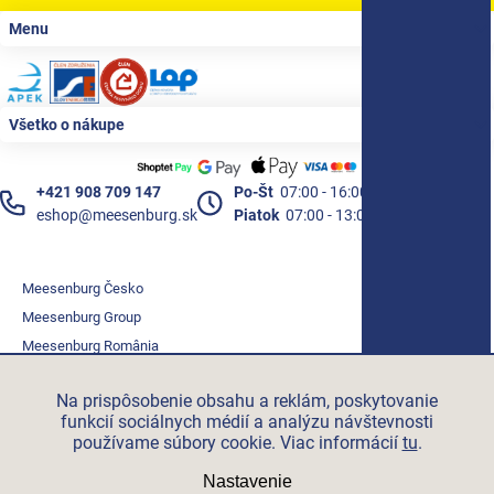
Zápätie
Menu
Všetko o nákupe
+421 908 709 147
Po-Št
07:00 - 16:00
eshop@meesenburg.sk
Piatok
07:00 - 13:00
Meesenburg Česko
Meesenburg Group
Meesenburg România
Vetraciatechnika.sk
Na prispôsobenie obsahu a reklám, poskytovanie
Triotherm.cz
funkcií sociálnych médií a analýzu návštevnosti
Stroxx.cz
používame súbory cookie. Viac informácií
tu
.
Hochzwei.me
Nastavenie
Ihre-fertigung.de