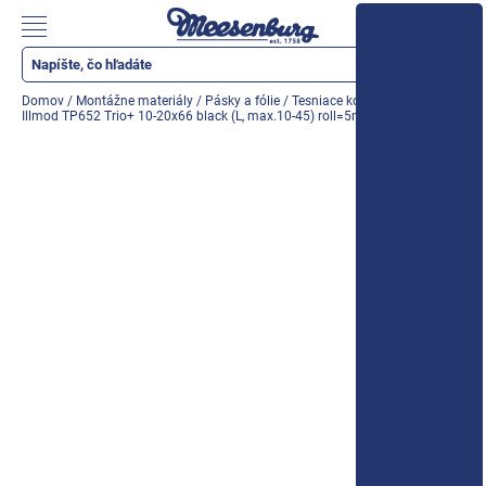
Prejsť
na
Nákupn
obsah
košík
Katalóg produktov
Domov
/
Montážne materiály
/
Pásky a fólie
/
Tesniace kompresné pásky
/
Illmod TP652 Trio+ 10-20x66 black (L, max.10-45) roll=5m (318696)
Okenné parapety
Všetko pre okná
Všetko pre dvere
Montážne materiály
Náradie a nástroje
Elektrické + AKU náradie
Zabezpečenie
Dom, byt, záhrada
Cyklistika/moto