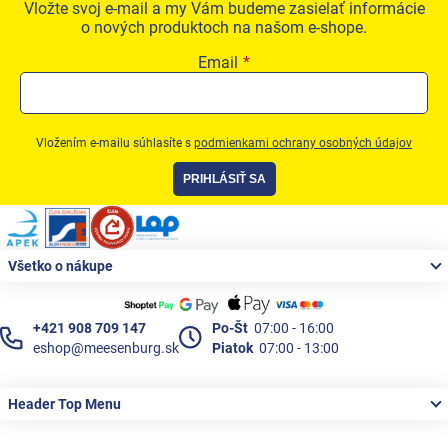
Vložte svoj e-mail a my Vám budeme zasielať informácie
o nových produktoch na našom e-shope.
Email
Vložením e-mailu súhlasíte s
podmienkami ochrany osobných údajov
PRIHLÁSIŤ SA
Zápätie
Všetko o nákupe
+421 908 709 147
Po-Št
07:00 - 16:00
eshop@meesenburg.sk
Piatok
07:00 - 13:00
Header Top Menu