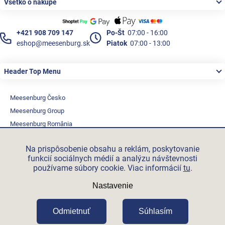
Všetko o nákupe
+421 908 709 147
Po-Št
07:00 - 16:00
eshop@meesenburg.sk
Piatok
07:00 - 13:00
Header Top Menu
Meesenburg Česko
Meesenburg Group
Meesenburg România
Vetraciatechnika.sk
Na prispôsobenie obsahu a reklám, poskytovanie
Triotherm.cz
funkcií sociálnych médií a analýzu návštevnosti
Stroxx.cz
používame súbory cookie. Viac informácií
tu
.
Hochzwei.me
Nastavenie
Ihre-fertigung.de
Certifikovaní partneři
Odmietnuť
Súhlasím