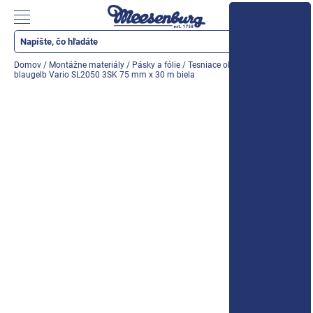
Prejsť
na
Nákupn
obsah
košík
Katalóg produktov
Domov
/
Montážne materiály
/
Pásky a fólie
/
Tesniace okenné fólie
/
Fólia
blaugelb Vario SL2050 3SK 75 mm x 30 m biela
Okenné parapety
Všetko pre okná
Všetko pre dvere
Montážne materiály
Náradie a nástroje
Elektrické + AKU náradie
Zabezpečenie
Dom, byt, záhrada
Cyklistika/moto