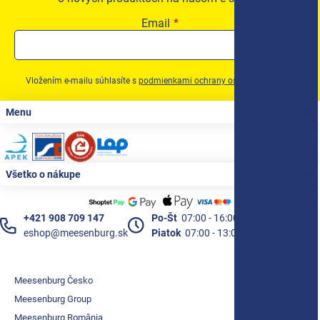
Email
Vložením e-mailu súhlasíte s
podmienkami ochrany osobných údajov
Zápätie
Menu
Všetko o nákupe
+421 908 709 147
Po-Št
07:00 - 16:00
eshop@meesenburg.sk
Piatok
07:00 - 13:00
Meesenburg Česko
Meesenburg Group
Meesenburg România