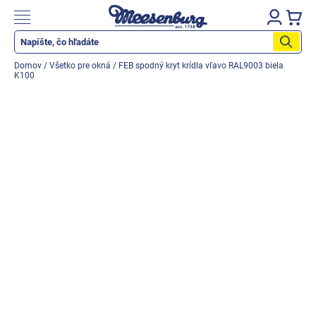
Prejsť
na
Nákupn
obsah
košík
Katalog produktů
Domov
/
Všetko pre okná
/
FEB spodný kryt krídla vľavo RAL9003 biela
K100
Okenné parapety
Všetko pre okná
Všetko pre dvere
Montážne materiály
Náradie a nástroje
Elektrické + AKU náradie
Zabezpečenie
Dom, byt, záhrada
Cyklistika/moto