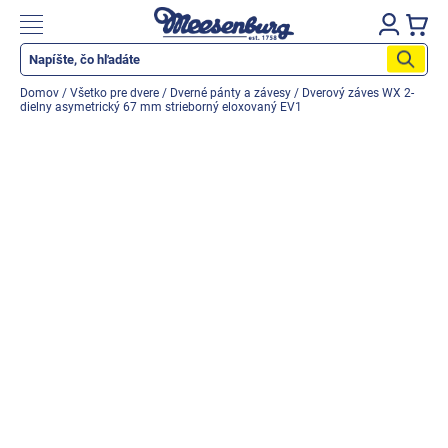
Prejsť
na
Nákupn
obsah
košík
Katalog produktů
Domov
/
Všetko pre dvere
/
Dverné pánty a závesy
/
Dverový záves WX 2-
dielny asymetrický 67 mm strieborný eloxovaný EV1
Okenné parapety
Všetko pre okná
Všetko pre dvere
Montážne materiály
Náradie a nástroje
Elektrické + AKU náradie
Zabezpečenie
Dom, byt, záhrada
Cyklistika/moto