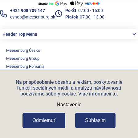
+421 908 709 147
Po-Št
07:00 - 16:00
eshop@meesenburg.sk
Piatok
07:00 - 13:00
Header Top Menu
Meesenburg Česko
Meesenburg Group
Meesenburg România
Vetraciatechnika.sk
Na prispôsobenie obsahu a reklám, poskytovanie
Triotherm.cz
funkcií sociálnych médií a analýzu návštevnosti
Stroxx.cz
používame súbory cookie. Viac informácií
tu
.
Hochzwei.me
Nastavenie
Ihre-fertigung.de
Certifikovaní partneři
Odmietnuť
Súhlasím
Vytvoril Shoptet Premium
Copyright 2026
Meesenburg.sk
.
Všetky práva vyhradené.
Upraviť nastavenie cookies