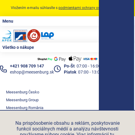
Vložením e-mailu súhlasíte s
podmienkami ochrany osobných údajov
Zápätie
Menu
Všetko o nákupe
+421 908 709 147
Po-Št
07:00 - 16:00
eshop@meesenburg.sk
Piatok
07:00 - 13:00
Meesenburg Česko
Meesenburg Group
Meesenburg România
Vetraciatechnika.sk
Na prispôsobenie obsahu a reklám, poskytovanie
Triotherm.cz
funkcií sociálnych médií a analýzu návštevnosti
Stroxx.cz
používame súbory cookie. Viac informácií
tu
.