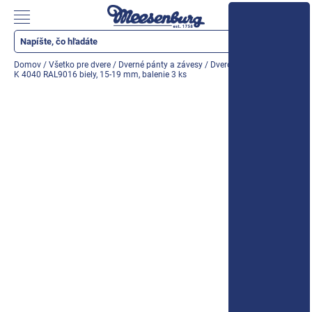
Prejsť
na
Nákupn
obsah
košík
Katalóg produktov
Domov
/
Všetko pre dvere
/
Dverné pánty a závesy
/
Dverový záves SIKU 3D
K 4040 RAL9016 biely, 15-19 mm, balenie 3 ks
Okenné parapety
Všetko pre okná
Všetko pre dvere
Montážne materiály
Náradie a nástroje
Elektrické + AKU náradie
Zabezpečenie
Dom, byt, záhrada
Cyklistika/moto