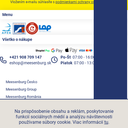
Vložením e-mailu súhlasíte s
podmienkami ochrany osobných údajov
Zápätie
Menu
Všetko o nákupe
+421 908 709 147
Po-Št
07:00 - 16:00
eshop@meesenburg.sk
Piatok
07:00 - 13:00
Meesenburg Česko
Meesenburg Group
Meesenburg România
Vetraciatechnika.sk
Na prispôsobenie obsahu a reklám, poskytovanie
Triotherm.cz
funkcií sociálnych médií a analýzu návštevnosti
Stroxx.cz
používame súbory cookie. Viac informácií
tu
.
Hochzwei.me