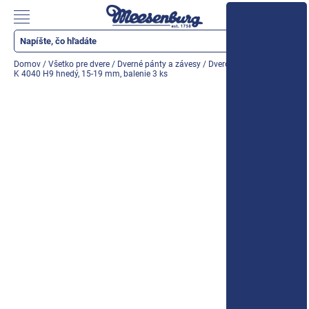
Prejsť
na
Nákupn
obsah
košík
Katalóg produktov
Domov
/
Všetko pre dvere
/
Dverné pánty a závesy
/
Dverový záves SIKU 3D
K 4040 H9 hnedý, 15-19 mm, balenie 3 ks
Okenné parapety
Všetko pre okná
Všetko pre dvere
Montážne materiály
Náradie a nástroje
Elektrické + AKU náradie
Zabezpečenie
Dom, byt, záhrada
Cyklistika/moto