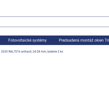
Fotovoltaické systémy
Predsadená montáž okien Tr
 3335 RAL7016 antracit, 24-28 mm, balenie 3 ks