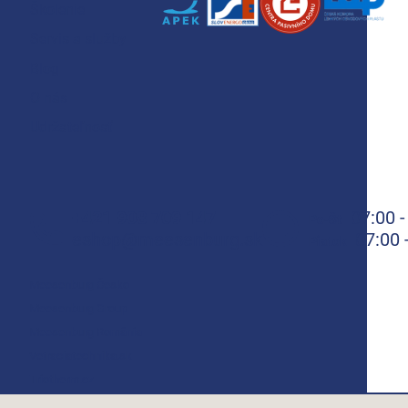
Školenie
Servis a služby
Blog
O nás
Udržateľnosť
+421 908 709 147
07:00 -
Po-Št
eshop@meesenburg.sk
07:00 
Piatok
Meesenburg Česko
Meesenburg Group
Meesenburg România
Vetraciatechnika.sk
Triotherm.cz
Stroxx.cz