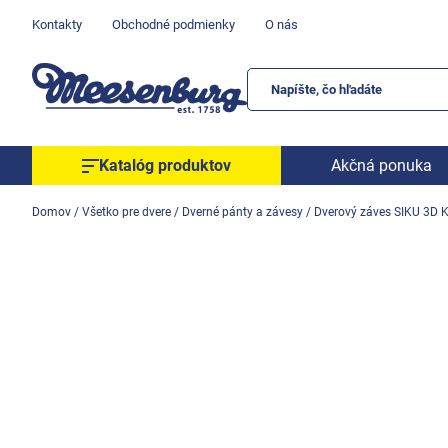
Prejsť
Kontakty
Obchodné podmienky
O nás
na
obsah
Katalóg produktov
Akčná ponuka
Okenné parapety
Domov
/
Všetko pre dvere
/
Dverné pánty a závesy
/
Dverový záves SIKU 3D K
Všetko pre okná
Všetko pre dvere
Montážne materiály
Náradie a nástroje
Elektrické + AKU náradie
Zabezpečenie
Dom, byt, záhrada