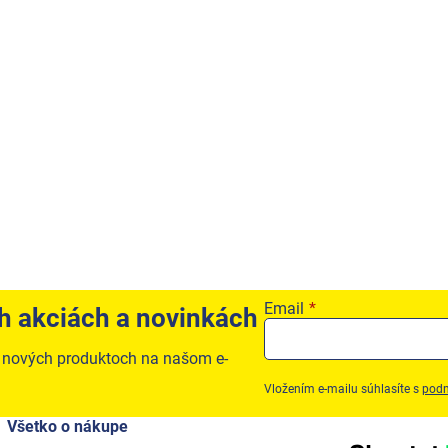
Email
ch akciách a novinkách
o nových produktoch na našom e-
Vložením e-mailu súhlasíte s
podm
Všetko o nákupe