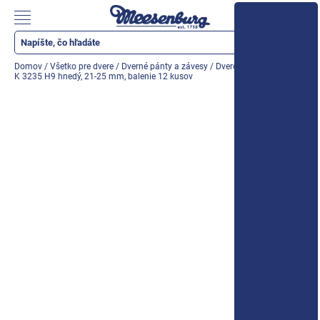
Prejsť
na
Nákupn
obsah
košík
Katalóg produktov
Domov
/
Všetko pre dvere
/
Dverné pánty a závesy
/
Dverový záves SIKU 3D
K 3235 H9 hnedý, 21-25 mm, balenie 12 kusov
Okenné parapety
Všetko pre okná
Všetko pre dvere
Montážne materiály
Náradie a nástroje
Elektrické + AKU náradie
Zabezpečenie
Dom, byt, záhrada
Cyklistika/moto