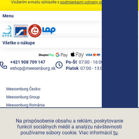
Vložením e-mailu súhlasíte s
podmienkami ochrany osobných údajov
Zápätie
Menu
Všetko o nákupe
+421 908 709 147
Po-Št
07:00 - 16:00
eshop@meesenburg.sk
Piatok
07:00 - 13:00
Meesenburg Česko
Meesenburg Group
Meesenburg România
Vetraciatechnika.sk
Na prispôsobenie obsahu a reklám, poskytovanie
Triotherm.cz
funkcií sociálnych médií a analýzu návštevnosti
Stroxx.cz
používame súbory cookie. Viac informácií
tu
.
Hochzwei.me