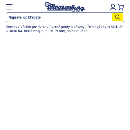
Prejsť
na
Nákupn
obsah
košík
Katalog produktů
Domov
/
Všetko pre dvere
/
Dverné pánty a závesy
/
Dverový záves SIKU 3D
K 3030 RAL8003 zlatý dub, 15-19 mm, balenie 12 ks
Okenné parapety
Všetko pre okná
Všetko pre dvere
Montážne materiály
Náradie a nástroje
Elektrické + AKU náradie
Zabezpečenie
Dom, byt, záhrada
Cyklistika/moto