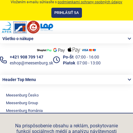
Vložením e-mailu súhlasíte s
podmienkami ochrany osobných údajov
PRIHLÁSIŤ SA
Zápätie
Všetko o nákupe
+421 908 709 147
Po-Št
07:00 - 16:00
eshop@meesenburg.sk
Piatok
07:00 - 13:00
Header Top Menu
Meesenburg Česko
Meesenburg Group
Meesenburg România
Vetraciatechnika.sk
Na prispôsobenie obsahu a reklám, poskytovanie
Triotherm.cz
funkcií sociálnych médií a analýzu návštevnosti