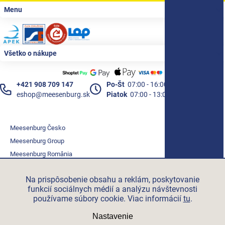
Zápätie
Menu
Všetko o nákupe
+421 908 709 147
Po-Št
07:00 - 16:00
eshop@meesenburg.sk
Piatok
07:00 - 13:00
Meesenburg Česko
Meesenburg Group
Meesenburg România
Vetraciatechnika.sk
Na prispôsobenie obsahu a reklám, poskytovanie
Triotherm.cz
funkcií sociálnych médií a analýzu návštevnosti
Stroxx.cz
používame súbory cookie. Viac informácií
tu
.
Hochzwei.me
Nastavenie
Ihre-fertigung.de