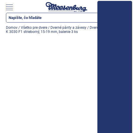
Prejsť
na
Nákupn
obsah
košík
Katalóg produktov
Domov
/
Všetko pre dvere
/
Dverné pánty a závesy
/
Dverový záves SIKU 3D
K 3030 F1 strieborný, 15-19 mm, balenie 3 ks
Okenné parapety
Všetko pre okná
Všetko pre dvere
Montážne materiály
Náradie a nástroje
Elektrické + AKU náradie
Zabezpečenie
Dom, byt, záhrada
Cyklistika/moto