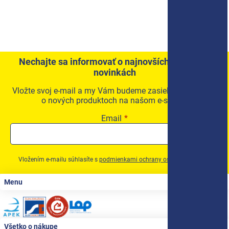
Nechajte sa informovať o najnovších akciách a
novinkách
Vložte svoj e-mail a my Vám budeme zasielať informácie
o nových produktoch na našom e-shope.
Email
Vložením e-mailu súhlasíte s
podmienkami ochrany osobných údajov
Zápätie
Menu
Všetko o nákupe