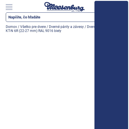
Prejsť
na
Nákupn
obsah
košík
Katalóg produktov
Domov
/
Všetko pre dvere
/
Dverné pánty a závesy
/
Dverový záves Hahn
KT-N 6R (22-27 mm) RAL 9016 biely
Okenné parapety
Všetko pre okná
Všetko pre dvere
Montážne materiály
Náradie a nástroje
Elektrické + AKU náradie
Zabezpečenie
Dom, byt, záhrada
Cyklistika/moto