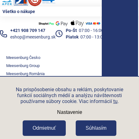
Všetko o nákupe
+421 908 709 147
Po-Št
07:00 - 16:00
eshop@meesenburg.sk
Piatok
07:00 - 13:00
Meesenburg Česko
Meesenburg Group
Meesenburg România
Vetraciatechnika.sk
Na prispôsobenie obsahu a reklám, poskytovanie
Triotherm.cz
funkcií sociálnych médií a analýzu návštevnosti
Stroxx.cz
používame súbory cookie. Viac informácií
tu
.
Hochzwei.me
Nastavenie
Ihre-fertigung.de
Certifikovaní partneři
Odmietnuť
Súhlasím
Vytvoril Shoptet Premium
Copyright 2026
Meesenburg.sk
.