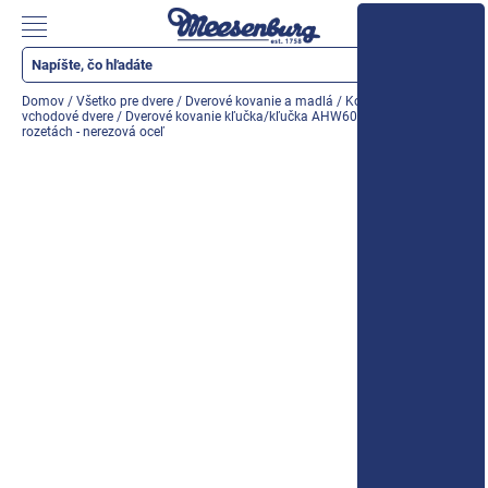
Prejsť
na
Nákupn
obsah
košík
Katalóg produktov
Domov
/
Všetko pre dvere
/
Dverové kovanie a madlá
/
Kovanie na
vchodové dvere
/
Dverové kovanie kľučka/kľučka AHW600, L, na oválnych
Okenné parapety
rozetách - nerezová oceľ
Všetko pre okná
Všetko pre dvere
Montážne materiály
Náradie a nástroje
Elektrické + AKU náradie
Zabezpečenie
Dom, byt, záhrada
Cyklistika/moto