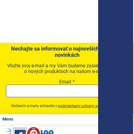
Nechajte sa informovať o najnovších akciách a
novinkách
Vložte svoj e-mail a my Vám budeme zasielať informácie
o nových produktoch na našom e-shope.
Email
Vložením e-mailu súhlasíte s
podmienkami ochrany osobných údajov
Zápätie
Menu