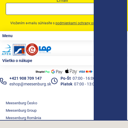
Email
Vložením e-mailu súhlasíte s
podmienkami ochrany osobných údajov
Zápätie
Menu
Všetko o nákupe
+421 908 709 147
Po-Št
07:00 - 16:00
eshop@meesenburg.sk
Piatok
07:00 - 13:00
Meesenburg Česko
Meesenburg Group
Meesenburg România
Vetraciatechnika.sk