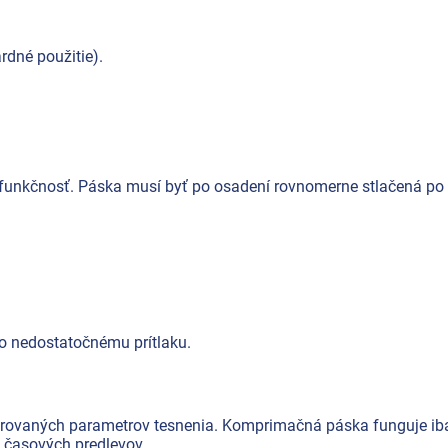
rdné použitie).
funkčnosť. Páska musí byť po osadení rovnomerne stlačená po c
o nedostatočnému prítlaku.
rovaných parametrov tesnenia. Komprimačná páska funguje iba 
z časových predlevov.