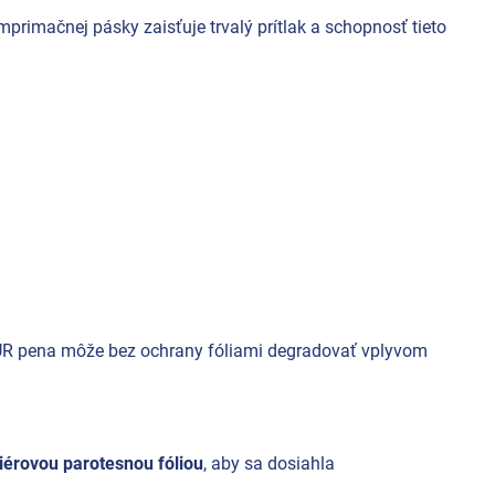
primačnej pásky zaisťuje trvalý prítlak a schopnosť tieto
 PUR pena môže bez ochrany fóliami degradovať vplyvom
riérovou parotesnou fóliou
, aby sa dosiahla