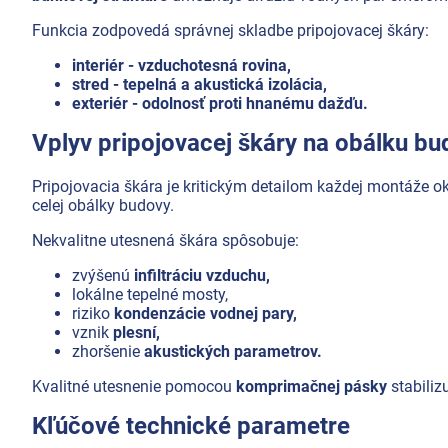
Cyklistika/moto
Funkcia zodpovedá správnej skladbe pripojovacej škáry:
Produkty podľa profesie
interiér - vzduchotesná rovina,
Akčná ponuka
stred - tepelná a akustická izolácia,
exteriér - odolnosť proti hnanému dažďu.
Značky
Vplyv pripojovacej škáry na obálku b
Pripojovacia škára je kritickým detailom každej montáže ok
celej obálky budovy.
Nekvalitne utesnená škára spôsobuje:
zvýšenú
infiltráciu vzduchu,
lokálne tepelné mosty,
riziko
kondenzácie vodnej pary,
vznik
plesní,
zhoršenie
akustických parametrov.
Kvalitné utesnenie pomocou
komprimačnej pásky
stabiliz
Kľúčové technické parametre