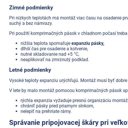
Zimné podmienky
Pri nízkych teplotách má montáž viac času na osadenie prv
suchý a bez námrazy.
Pri použití komprimačných pások v chladnom počasí treba
nižšia teplota spomaľuje
expanziu pásky,
dlhší čas pre osadenie a kotvenie,
nutné skladovanie nad +5 °C,
neaplikovať na zmrznutý podklad.
Letné podmienky
Vysoké teploty expanziu urýchľujú. Montáž musí byť dobre 
V lete by malo montáž pomocou komprimačných pások spre
rýchla expanzia vyžaduje presnú organizáciu montáž
chrániť pásky pred priamym slnkom,
nelepiť na prehriate rámy.
Správanie pripojovacej škáry pri veľ