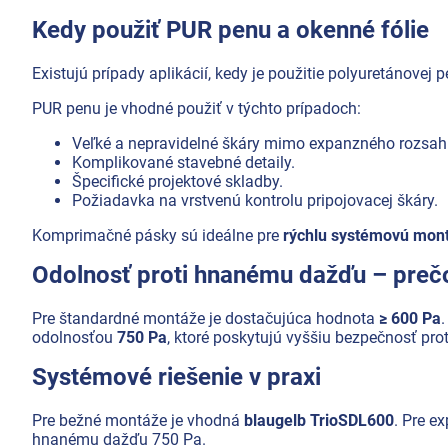
Kedy použiť PUR penu a okenné fólie
Existujú prípady aplikácií, kedy je použitie polyuretánovej
PUR penu je vhodné použiť v týchto prípadoch:
Veľké a nepravidelné škáry mimo expanzného rozsah
Komplikované stavebné detaily.
Špecifické projektové skladby.
Požiadavka na vrstvenú kontrolu pripojovacej škáry.
Komprimačné pásky sú ideálne pre
rýchlu systémovú mon
Odolnosť proti hnanému dažďu – prečo 
Pre štandardné montáže je dostačujúca hodnota
≥ 600 Pa
odolnosťou
750 Pa
, ktoré poskytujú vyššiu bezpečnosť prot
Systémové riešenie v praxi
Pre bežné montáže je vhodná
blaugelb TrioSDL600
. Pre e
hnanému dažďu 750 Pa.