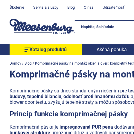
Prejsť
Školenie
Servis a služby
Blog
O nás
Udržateľnosť
na
obsah
Katalog produktů
Akčná ponuka
Okenné parapety
Domov
/
Blog
/
Komprimačné pásky na montáž okien a dverí: kompletný tech
Komprimačné pásky na montáž
Všetko pre okná
Všetko pre dvere
Komprimačné pásky sú dnes štandardným riešením pre
te
Montážne materiály
budovy
,
tepelnú bilanciu
,
odolnosť proti hnanému dažďu
a
Náradie a nástroje
blower door testu, zvyšujú tepelné straty a môžu spôsobov
Elektrické + AKU náradie
Princíp funkcie komprimačnej pásky
Zabezpečenie
Komprimačná páska je
impregnovaná PUR pena
dodávaná 
Dom, byt, záhrada
bunkovej štruktúre
umožňuje difúziu vodných pár smerom v