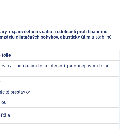
káry
,
expanzného rozsahu
a
odolnosti proti hnanému
nzáciu dilatačných pohybov
,
akustický útlm
a stabilnú
fólie
oviny + parotesná fólia interiér + paropriepustná fólia
y
gické prestávky
liou
 fólia
K