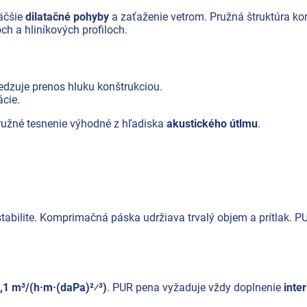
väčšie
dilatačné pohyby
a zaťaženie vetrom. Pružná štruktúra kom
h a hliníkových profiloch.
medzuje prenos hluku konštrukciou.
ácie.
pružné tesnenie výhodné z hľadiska
akustického útlmu
.
stabilite. Komprimačná páska udržiava trvalý objem a prítlak.
0,1 m³/(h·m·(daPa)²⁄³)
. PUR pena vyžaduje vždy doplnenie
inte