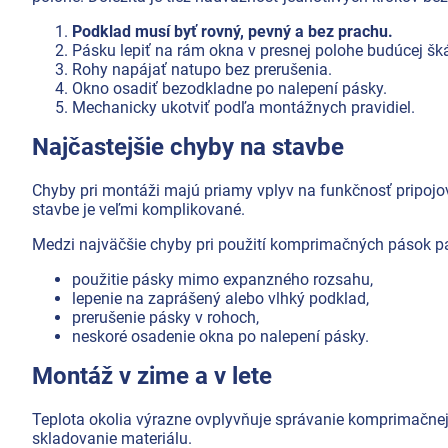
Podklad musí byť rovný, pevný a bez prachu.
Pásku lepiť na rám okna v presnej polohe budúcej šká
Rohy napájať natupo bez prerušenia.
Okno osadiť bezodkladne po nalepení pásky.
Mechanicky ukotviť podľa montážnych pravidiel.
Najčastejšie chyby na stavbe
Chyby pri montáži majú priamy vplyv na funkčnosť pripojov
stavbe je veľmi komplikované.
Medzi najväčšie chyby pri použití komprimačných pások pa
použitie pásky mimo expanzného rozsahu,
lepenie na zaprášený alebo vlhký podklad,
prerušenie pásky v rohoch,
neskoré osadenie okna po nalepení pásky.
Montáž v zime a v lete
Teplota okolia výrazne ovplyvňuje správanie komprimačnej 
skladovanie materiálu.