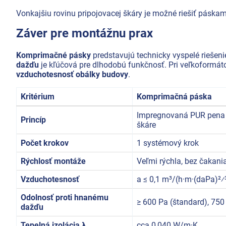
Vonkajšiu rovinu pripojovacej škáry je možné riešiť páskam
Záver pre montážnu prax
Komprimačné pásky
predstavujú technicky vyspelé riešeni
dažďu
je kľúčová pre dlhodobú funkčnosť. Pri veľkoformát
vzduchotesnosť obálky budovy
.
Kritérium
Komprimačná páska
Impregnovaná PUR pena v
Princíp
škáre
Počet krokov
1 systémový krok
Rýchlosť montáže
Veľmi rýchla, bez čakani
Vzduchotesnosť
a ≤ 0,1 m³/(h·m·(daPa)²⁄
Odolnosť proti hnanému
≥ 600 Pa (štandard), 75
dažďu
Tepelná izolácia λ
cca 0,040 W/m·K