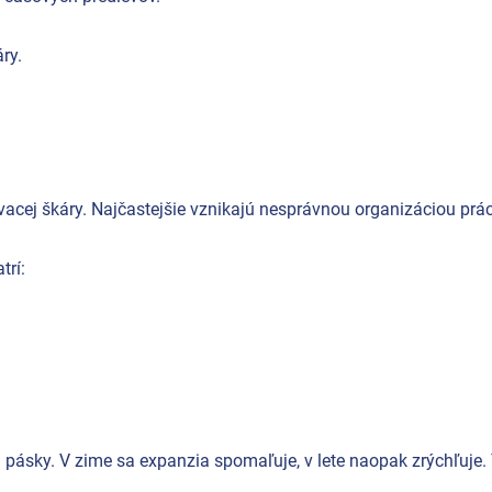
ry.
acej škáry. Najčastejšie vznikajú nesprávnou organizáciou prác
trí:
pásky. V zime sa expanzia spomaľuje, v lete naopak zrýchľuje. 