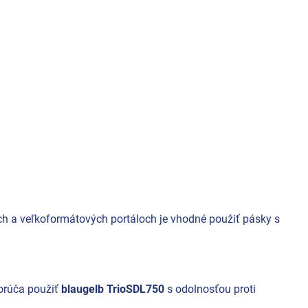
h a veľkoformátových portáloch je vhodné použiť pásky s
porúča použiť
blaugelb TrioSDL750
s odolnosťou proti