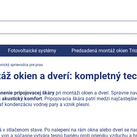
Fotovoltaické systémy
Predsadená montáž okien Tri
nický sprievodca pre prax
 okien a dverí: kompletný tec
snenie pripojovacej škáry
pri montáži okien a dverí. Správne n
j
akustický komfort
. Pripojovacia škára patrí medzi najčastejši
ať kondenzáciu vodnej pary a vznik plesní.
v stlačenom stave. Po nalepení na rám okna alebo dverí se ria
on a súčasne vytvára tesnú bariéru proti prieniku vzduchu a 