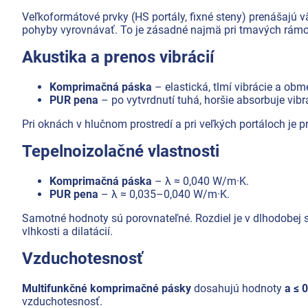
Veľkoformátové prvky (HS portály, fixné steny) prenášajú 
pohyby vyrovnávať. To je zásadné najmä pri tmavých rámoc
Akustika a prenos vibrácií
Komprimačná páska
– elastická, tlmí vibrácie a ob
PUR pena
– po vytvrdnutí tuhá, horšie absorbuje vibr
Pri oknách v hlučnom prostredí a pri veľkých portáloch je 
Tepelnoizolačné vlastnosti
Komprimačná páska
– λ ≈ 0,040 W/m·K.
PUR pena
– λ ≈ 0,035–0,040 W/m·K.
Samotné hodnoty sú porovnateľné. Rozdiel je v dlhodobej 
vlhkosti a dilatácií.
Vzduchotesnosť
Multifunkčné komprimačné pásky
dosahujú hodnoty
a ≤ 
vzduchotesnosť.