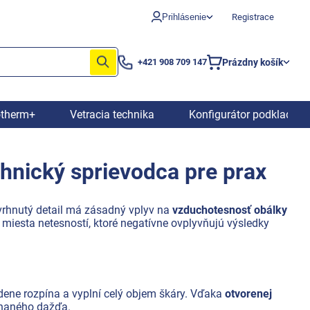
Prihlásenie
Registrace
Prázdny košík
+421 908 709 147
Nákupný
košík
otherm+
Vetracia technika
Konfigurátor podkladový
hnický sprievodca pre prax
avrhnutý detail má zásadný vplyv na
vzduchotesnosť obálky
e miesta netesností, ktoré negatívne ovplyvňujú výsledky
dene rozpína a vyplní celý objem škáry. Vďaka
otvorenej
hnaného dažďa.