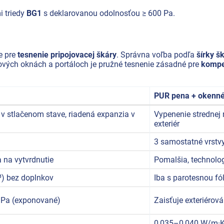
i triedy
BG1
s deklarovanou odolnosťou ≥ 600 Pa.
e pre
tesnenie pripojovacej škáry
. Správna voľba podľa
šírky š
ových oknách a portáloch je pružné tesnenie zásadné pre
kompe
PUR pena + okenné 
 stlačenom stave, riadená expanzia v
Vypenenie strednej r
exteriér
3 samostatné vrstv
a na vytvrdnutie
Pomalšia, technolo
³) bez doplnkov
Iba s parotesnou fó
0 Pa (exponované)
Zaisťuje exteriérová
0,035–0,040 W/m·