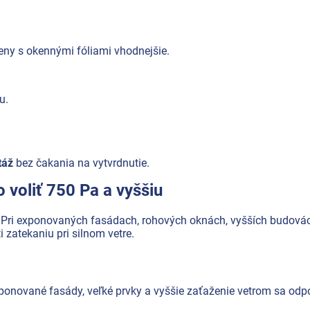
 peny s okennými fóliami vhodnejšie.
u.
táž
bez čakania na vytvrdnutie.
voliť 750 Pa a vyššiu
. Pri exponovaných fasádach, rohových oknách, vyšších budovác
i zatekaniu pri silnom vetre.
xponované fasády, veľké prvky a vyššie zaťaženie vetrom sa od