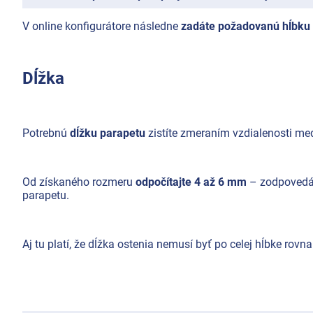
V online konfigurátore následne
zadáte požadovanú hĺbku
Dĺžka
Potrebnú
dĺžku parapetu
zistíte zmeraním vzdialenosti med
Od získaného rozmeru
odpočítajte 4 až 6 mm
– zodpovedá 
parapetu.
Aj tu platí, že dĺžka ostenia nemusí byť po celej hĺbke rovna