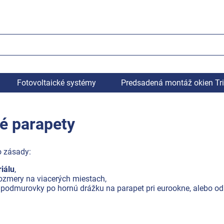
Fotovoltaické systémy
Predsadená montáž okien Tr
é parapety
o zásady:
riálu
,
ozmery na viacerých miestach,
podmurovky po hornú drážku na parapet pri eurookne, alebo o