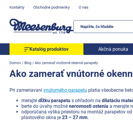
Prejsť
Kontakty
Obchodné podmienky
O nás
na
obsah
Katalóg produktov
Akčná ponuka
Okenné parapety
Domov
/
Blog
/
Ako zamerať vnútorné okenné parapety
Ako zamerať vnútorné okenn
Všetko pre okná
Všetko pre dvere
Pri zameriavaní
vnútorného parapetu
platia všeobecne tiet
Montážne materiály
Náradie a nástroje
merajte
dĺžku parapetu
s ohľadom na
dilatáciu mate
berte do úvahy možné
nerovnosti ostenia
a merajte r
Elektrické + AKU náradie
odporúčaná výška priestoru na montáž parapetov od 
plastového okna je
23 – 27 mm
.
Zabezpečenie
Dom, byt, záhrada