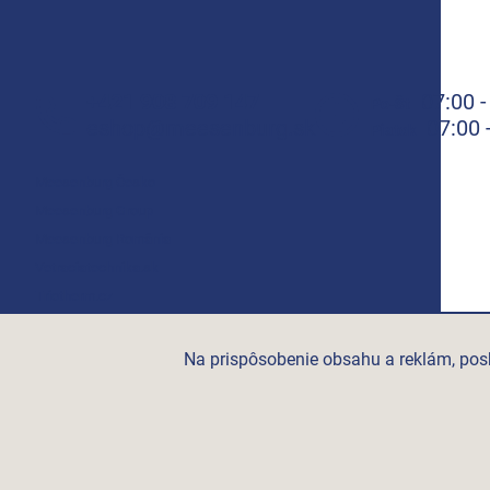
+421 908 709 147
07:00 -
Po-Št
eshop@meesenburg.sk
07:00 
Piatok
Meesenburg Česko
Meesenburg Group
Meesenburg România
Vetraciatechnika.sk
Triotherm.cz
Stroxx.cz
Hochzwei.me
Na prispôsobenie obsahu a reklám, posk
Ihre-fertigung.de
Certifikovaní partneři