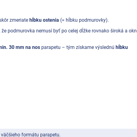
ajskôr zmeriate
hĺbku ostenia
(= hĺbku podmurovky).
í, že podmurovka nemusí byť po celej dĺžke rovnako široká a ok
 min. 30 mm na nos
parapetu – tým získame výslednú
hĺbku
o väčšieho formátu parapetu.