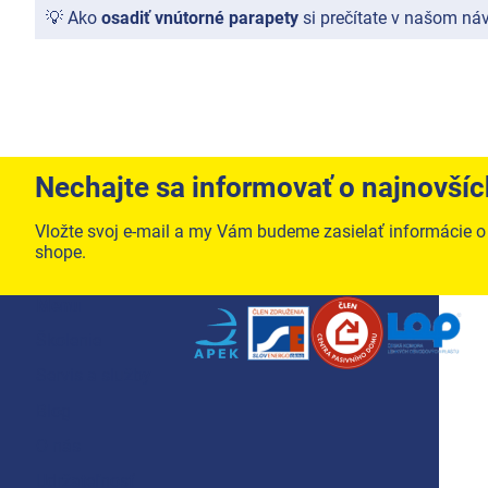
💡 Ako
osadiť vnútorné parapety
si prečítate v našom n
Nechajte sa informovať o najnovší
Vložte svoj e-mail a my Vám budeme zasielať informácie 
shope.
Zápätie
Menu
Školenie
Servis a služby
Blog
O nás
Udržateľnosť