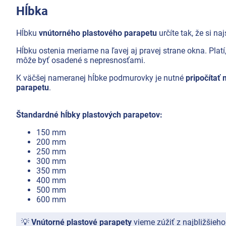
Cyklistika/moto
Hĺbka
Produkty podľa profesie
Hĺbku
vnútorného plastového parapetu
určíte tak, že si n
Akčná ponuka
Hĺbku ostenia meriame na ľavej aj pravej strane okna. Plat
Značky
môže byť osadené s nepresnosťami.
K väčšej nameranej hĺbke podmurovky je nutné
pripočítať
parapetu
.
Štandardné hĺbky plastových parapetov:
150 mm
200 mm
250 mm
300 mm
350 mm
400 mm
500 mm
600 mm
💡
Vnútorné plastové
parapety
vieme zúžiť z najbližšieh