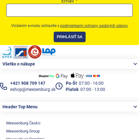
Email
Vložením e-mailu súhlasíte s
podmienkami ochrany osobných údajov
PRIHLÁSIŤ SA
Zápätie
Všetko o nákupe
+421 908 709 147
Po-Št
07:00 - 16:00
eshop@meesenburg.sk
Piatok
07:00 - 13:00
Header Top Menu
Meesenburg Česko
Meesenburg Group