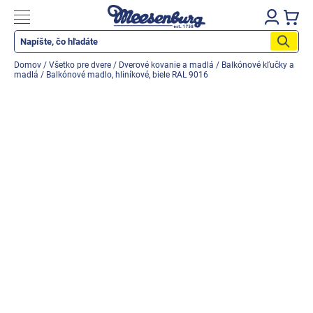
Prejsť
na
Nákupn
obsah
košík
Katalog produktů
Domov
/
Všetko pre dvere
/
Dverové kovanie a madlá
/
Balkónové kľučky a
madlá
/
Balkónové madlo, hliníkové, biele RAL 9016
Okenné parapety
Všetko pre okná
Všetko pre dvere
Montážne materiály
Náradie a nástroje
Elektrické + AKU náradie
Zabezpečenie
Dom, byt, záhrada
Cyklistika/moto