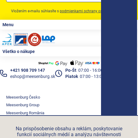
Vložením e-mailu súhlasíte s
podmienkami ochrany osobných údajov
Zápätie
Menu
Všetko o nákupe
+421 908 709 147
Po-Št
07:00 - 16:00
eshop@meesenburg.sk
Piatok
07:00 - 13:00
Meesenburg Česko
Meesenburg Group
Meesenburg România
Vetraciatechnika.sk
Na prispôsobenie obsahu a reklám, poskytovanie
Triotherm.cz
funkcií sociálnych médií a analýzu návštevnosti
Stroxx.cz