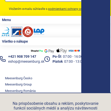
Vložením e-mailu súhlasíte s
podmienkami ochrany osobných údajov
Zápätie
Menu
Všetko o nákupe
+421 908 709 147
Po-Št
07:00 - 16:00
eshop@meesenburg.sk
Piatok
07:00 - 13:00
Meesenburg Česko
Meesenburg Group
Meesenburg România
Vetraciatechnika.sk
Na prispôsobenie obsahu a reklám, poskytovanie
Triotherm.cz
funkcií sociálnych médií a analýzu návštevnosti
Stroxx.cz