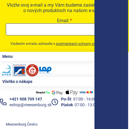
Vložte svoj e-mail a my Vám budeme zasielať informácie
o nových produktoch na našom e-shope.
Email
Vložením e-mailu súhlasíte s
podmienkami ochrany osobných údajov
Zápätie
Menu
Všetko o nákupe
+421 908 709 147
Po-Št
07:00 - 16:00
eshop@meesenburg.sk
Piatok
07:00 - 13:00
Meesenburg Česko