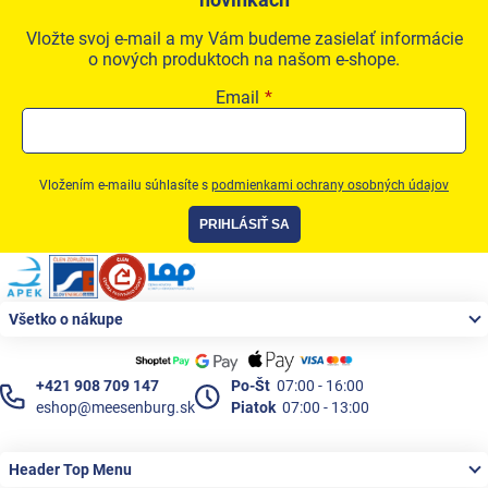
Vložte svoj e-mail a my Vám budeme zasielať informácie
o nových produktoch na našom e-shope.
Email
Vložením e-mailu súhlasíte s
podmienkami ochrany osobných údajov
PRIHLÁSIŤ SA
Zápätie
Všetko o nákupe
+421 908 709 147
Po-Št
07:00 - 16:00
eshop@meesenburg.sk
Piatok
07:00 - 13:00
Header Top Menu