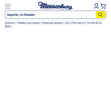
Prejsť
na
Nákupn
obsah
košík
Katalog produktů
Domov
/
Všetko pre dvere
/
Dverové zámky
/
AS 2750 AN Q F16/45-92-8
B001
Okenné parapety
Všetko pre okná
Všetko pre dvere
Montážne materiály
Náradie a nástroje
Elektrické + AKU náradie
Zabezpečenie
Dom, byt, záhrada
Cyklistika/moto