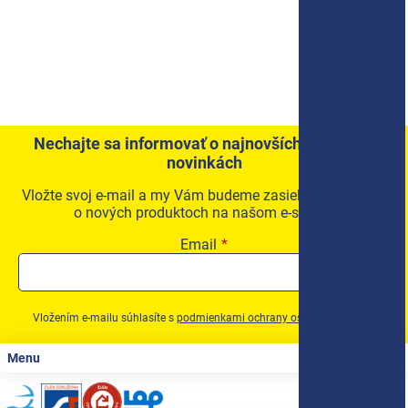
Nechajte sa informovať o najnovších akciách a
novinkách
Vložte svoj e-mail a my Vám budeme zasielať informácie
o nových produktoch na našom e-shope.
Email
Vložením e-mailu súhlasíte s
podmienkami ochrany osobných údajov
Zápätie
Menu