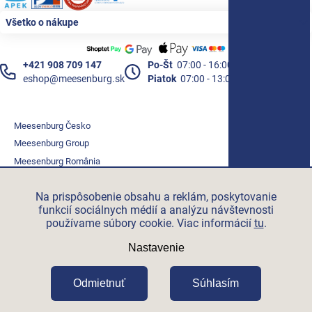
Všetko o nákupe
+421 908 709 147
Po-Št
07:00 - 16:00
eshop@meesenburg.sk
Piatok
07:00 - 13:00
Meesenburg Česko
Meesenburg Group
Meesenburg România
Vetraciatechnika.sk
Na prispôsobenie obsahu a reklám, poskytovanie
Triotherm.cz
funkcií sociálnych médií a analýzu návštevnosti
Stroxx.cz
používame súbory cookie. Viac informácií
tu
.
Hochzwei.me
Nastavenie
Ihre-fertigung.de
Certifikovaní partneři
Odmietnuť
Súhlasím
Vytvoril Shoptet Premium
Copyright 2026
Meesenburg.sk
.